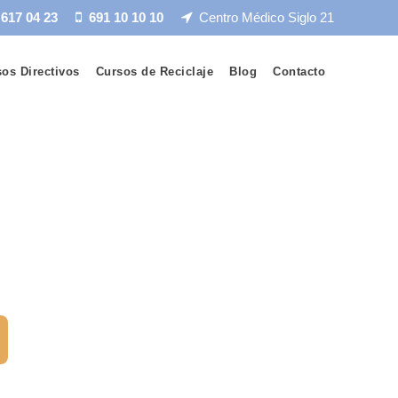
 617 04 23
691 10 10 10
Centro Médico Siglo 21
os Directivos
Cursos de Reciclaje
Blog
Contacto
ÓN