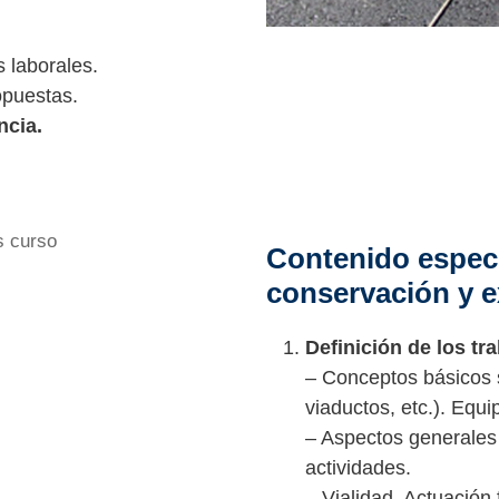
 laborales.
opuestas.
ncia.
Contenido especí
conservación y e
Definición de los tr
– Conceptos básicos s
viaductos, etc.). Equi
– Aspectos generales
actividades.
– Vialidad. Actuación