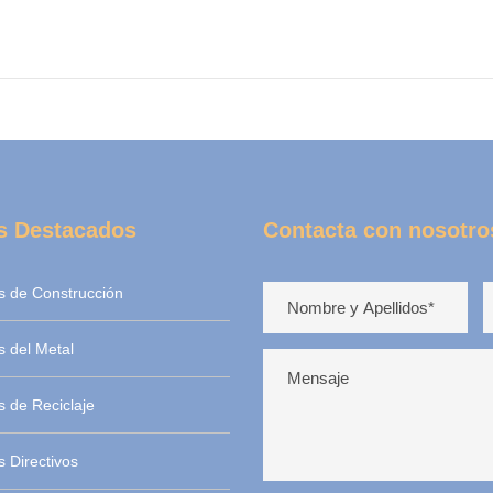
s Destacados
Contacta con nosotro
s de Construcción
 del Metal
 de Reciclaje
 Directivos