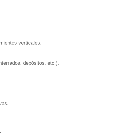
mientos verticales,
terrados, depósitos, etc.).
vas.
.