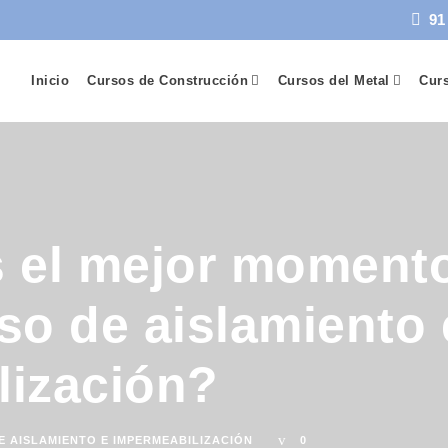
91
Inicio
Cursos de Construcción
Cursos del Metal
Curs
 el mejor momento 
so de aislamiento 
lización?
E AISLAMIENTO E IMPERMEABILIZACIÓN
0