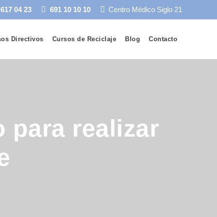
 617 04 23
691 10 10 10
Centro Médico Siglo 21
os Directivos
Cursos de Reciclaje
Blog
Contacto
para realizar
e