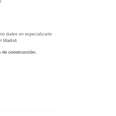
).
 no dudes en especializarte
en Madrid
.
s de construcción
,