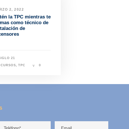
RZO 2, 2022
tén la TPC mientras te
rmas como técnico de
talación de
censores
SIGLO 21
CURSOS
,
TPC
0
s