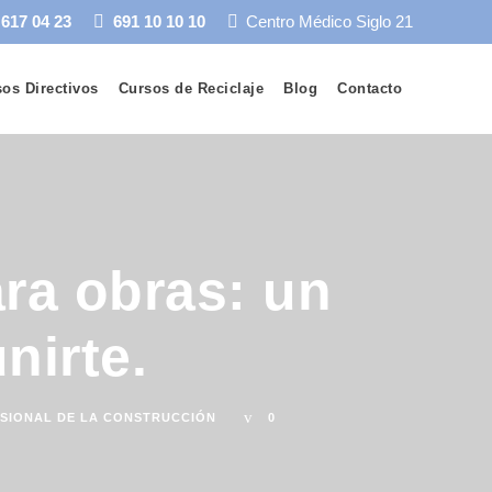
 617 04 23
691 10 10 10
Centro Médico Siglo 21
os Directivos
Cursos de Reciclaje
Blog
Contacto
ra obras: un
nirte.
SIONAL DE LA CONSTRUCCIÓN
0