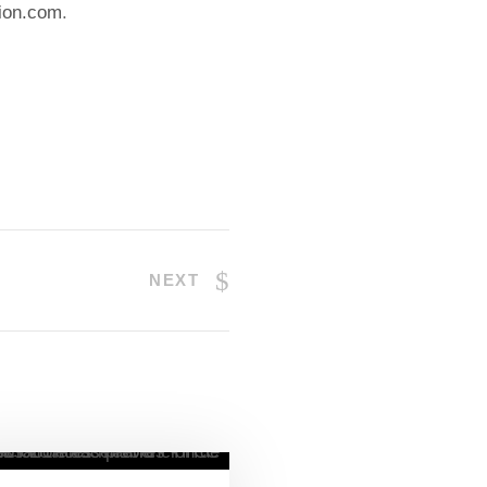
ion.com
.
NEXT