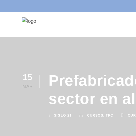
Prefabricad
15
MAR
sector en a
SIGLO 21
CURSOS
,
TPC
CUR