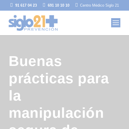
91 617 04 23
691 10 10 10
Centro Médico Siglo 21
Buenas
prácticas para
la
manipulación