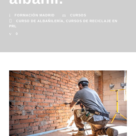
FORMACIÓN MADRID
CURSOS
CURSO DE ALBAÑILERÍA
,
CURSOS DE RECICLAJE EN
PRL
0